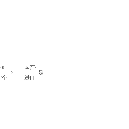
600
国产/
2
是
/个
进口