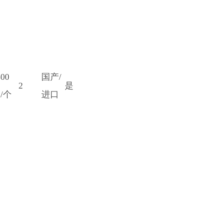
800
国产/
2
是
/个
进口