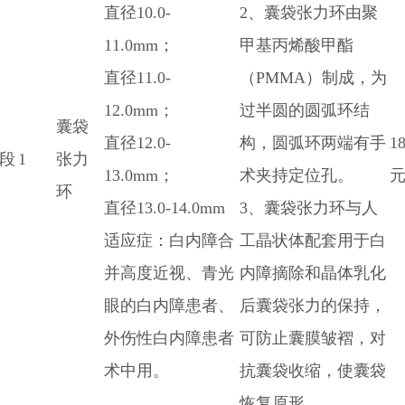
直径10.0-
2、囊袋张力环由聚
11.0mm；
甲基丙烯酸甲酯
直径11.0-
（PMMA）制成，为
12.0mm；
过半圆的圆弧环结
囊袋
直径12.0-
构，圆弧环两端有手
1
段
1
张力
13.0mm；
术夹持定位孔。
元
环
直径13.0-14.0mm
3、囊袋张力环与人
适应症：白内障合
工晶状体配套用于白
并高度近视、青光
内障摘除和晶体乳化
眼的白内障患者、
后囊袋张力的保持，
外伤性白内障患者
可防止囊膜皱褶，对
术中用。
抗囊袋收缩，使囊袋
恢复原形。