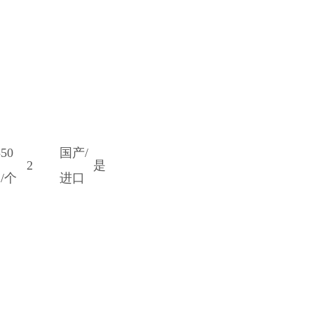
850
国产/
2
是
/个
进口