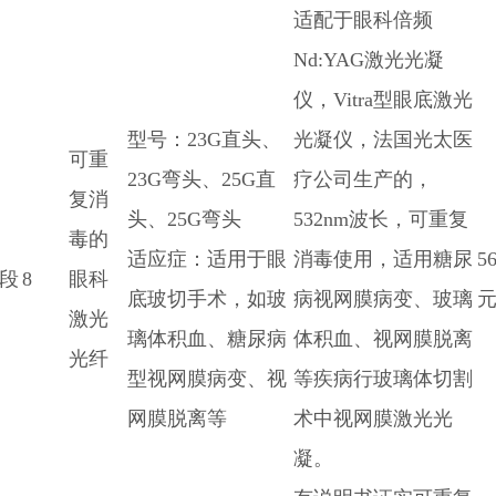
适配于眼科倍频
Nd:YAG激光光凝
仪，Vitra型眼底激光
型号：23G直头、
光凝仪，法国光太医
可重
23G弯头、25G直
疗公司生产的，
复消
头、25G弯头
532nm波长，可重复
毒的
适应症：适用于眼
消毒使用，适用糖尿
5
段
8
眼科
底玻切手术，如玻
病视网膜病变、玻璃
元
激光
璃体积血、糖尿病
体积血、视网膜脱离
光纤
型视网膜病变、视
等疾病行玻璃体切割
网膜脱离等
术中视网膜激光光
凝。