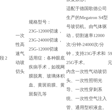
适配于德国歌德公司
生产的Megatron S4型
规格型号：
号玻切机。由气体驱
23G-12000切速，
一次
动，切割速率12000
23G-24000切速，
性高
次/分钟-24000次/分
25G-12000切速
速气
钟，支持23G手术和
5
段
2
适用症：各种眼底
动玻
25G手术。
元
疾病手术，如视网
切头
内含一次性气动玻切
膜脱离、玻璃体积
头、一次性照明光
血、黄斑前膜、黄
导、一次性穿刺系
斑裂孔等
统、一次性空气注入
管、通用型积液盒。