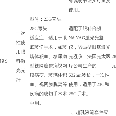
有说明书证实可重复
使用。
型号：23G直头、
25G弯头
适配于眼科倍频
一次
适应症：适用于眼
Nd:YAG激光光凝
性使
底玻切手术，如玻
仪，Vitra型眼底激光
用眼
璃体积血、糖尿病
光凝仪，法国光太医
2
段
9
科激
型视网糖尿病视网
疗公司生产的，
元
光光
膜病变、玻璃体积
532nm波长，一次性
纤
血、视网膜脱离等
使用，适用于23G和
疾病的玻切手术术
25G手术。
中用。
1、超乳液流套件应