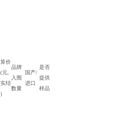
预算价
品牌
是否
(元,
国产/
入围
提供
据实结
进口
数量
样品
)