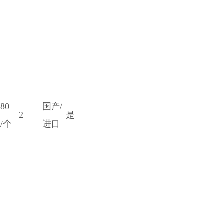
980
国产/
2
是
/个
进口